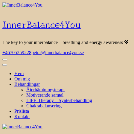
Skip
to
Content
InnerBalance4You
The key to your innerbalance – breathing and energy awareness 💖
+46705259228
petra@innerbalance4you.se
Hem
Om mig
Behandlingar
Återhämtningsterapi
Motiverande samtal
LIFE-Therapy – Syntesbehandling
Chakrabalansering
Prislista
Kontakt