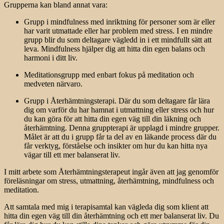
Grupperna kan bland annat vara:
Grupp i mindfulness med inriktning för personer som är eller
har varit utmattade eller har problem med stress. I en mindre
grupp blir du som deltagare vägledd in i ett mindfullt sätt att
leva. Mindfulness hjälper dig att hitta din egen balans och
harmoni i ditt liv.
Meditationsgrupp med enbart fokus på meditation och
medveten närvaro.
Grupp i Återhämtningsterapi. Där du som deltagare får lära
dig om varför du har hamnat i utmattning eller stress och hur
du kan göra för att hitta din egen väg till din läkning och
återhämtning. Denna gruppterapi är upplagd i mindre grupper.
Målet är att du i grupp får ta del av en läkande process där du
får verktyg, förståelse och insikter om hur du kan hitta nya
vägar till ett mer balanserat liv.
I mitt arbete som Återhämtningsterapeut ingår även att jag genomför
föreläsningar om stress, utmattning, återhämtning, mindfulness och
meditation.
Att samtala med mig i terapisamtal kan vägleda dig som klient att
hitta din egen väg till din återhämtning och ett mer balanserat liv. Du