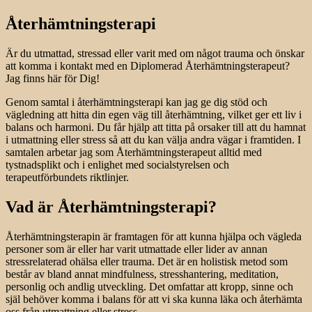
Återhämtningsterapi
Är du utmattad, stressad eller varit med om något trauma och önskar
att komma i kontakt med en Diplomerad Återhämtningsterapeut?
Jag finns här för Dig!
Genom samtal i återhämtningsterapi kan jag ge dig stöd och
vägledning att hitta din egen väg till återhämtning, vilket ger ett liv i
balans och harmoni. Du får hjälp att titta på orsaker till att du hamnat
i utmattning eller stress så att du kan välja andra vägar i framtiden.
I
samtalen arbetar jag som Återhämtningsterapeut alltid med
tystnadsplikt och i enlighet med socialstyrelsen och
terapeutförbundets riktlinjer.
Vad är Återhämtningsterapi?
Återhämtningsterapin är framtagen för att kunna hjälpa och vägleda
personer som är eller har varit utmattade eller lider av annan
stressrelaterad ohälsa eller trauma. Det är en holistisk metod som
består av bland annat mindfulness, stresshantering, meditation,
personlig och andlig utveckling. Det omfattar att kropp, sinne och
själ behöver komma i balans för att vi ska kunna läka och återhämta
oss från utmattning eller stress.