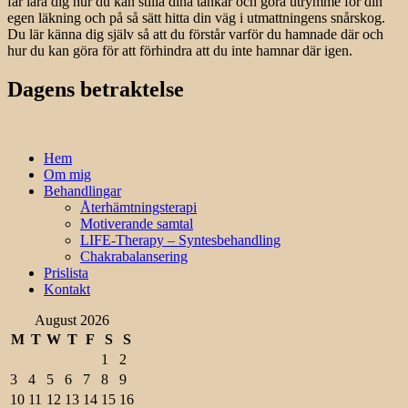
får lära dig hur du kan stilla dina tankar och göra utrymme för din
egen läkning och på så sätt hitta din väg i utmattningens snårskog.
Du lär känna dig själv så att du förstår varför du hamnade där och
hur du kan göra för att förhindra att du inte hamnar där igen.
Dagens betraktelse
Hem
Om mig
Behandlingar
Återhämtningsterapi
Motiverande samtal
LIFE-Therapy – Syntesbehandling
Chakrabalansering
Prislista
Kontakt
August 2026
M
T
W
T
F
S
S
1
2
3
4
5
6
7
8
9
10
11
12
13
14
15
16