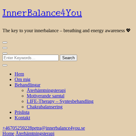
InnerBalance4You
The key to your innerbalance – breathing and energy awareness 💖
Looking
for
Something?
Hem
Om mig
Behandlingar
Återhämtningsterapi
Motiverande samtal
LIFE-Therapy – Syntesbehandling
Chakrabalansering
Prislista
Kontakt
+46705259228
petra@innerbalance4you.se
Home
Återhämtningsterapi